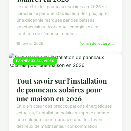
Le marché des panneaux solaires en 2026 se
caractérise par une stabilisation des prix, après
une décennie marquée par des baisses
spectaculaires. Alors que l'énergie solaire
continue de s'imposer comm...
18 février 2026
10 min de lecture →
PANNEAUX SOLAIRES
Tout savoir sur l'installation
de panneaux solaires pour
une maison en 2026
En plein cœur des préoccupations énergétiques
actuelles, l'installation solaire s'impose comme
une solution incontournable pour les foyers
désireux de maîtriser leur consommation