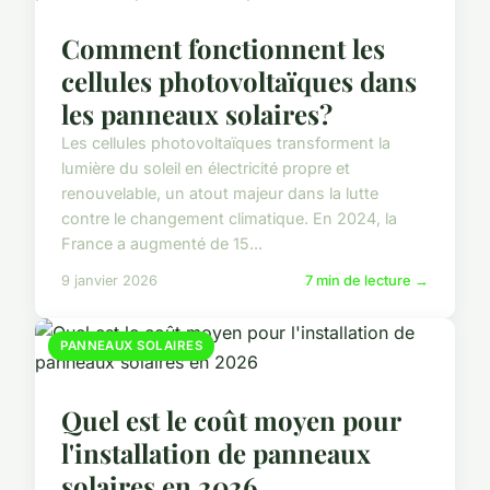
Comment fonctionnent les
cellules photovoltaïques dans
les panneaux solaires?
Les cellules photovoltaïques transforment la
lumière du soleil en électricité propre et
renouvelable, un atout majeur dans la lutte
contre le changement climatique. En 2024, la
France a augmenté de 15...
9 janvier 2026
7 min de lecture →
PANNEAUX SOLAIRES
Quel est le coût moyen pour
l'installation de panneaux
solaires en 2026