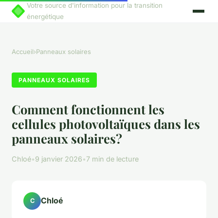
Votre source d'information pour la transition
énergétique
Accueil
›
Panneaux solaires
PANNEAUX SOLAIRES
Comment fonctionnent les
cellules photovoltaïques dans les
panneaux solaires?
Chloé
•
9 janvier 2026
•
7 min de lecture
Chloé
C