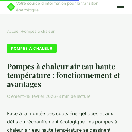
Votre source d'information pour la transition
énergétique
Accueil
›
Pompes à chaleur
POMPES À CHALEUR
Pompes à chaleur air eau haute
température : fonctionnement et
avantages
Clément
•
18 février 2026
•
8 min de lecture
Face à la montée des coûts énergétiques et aux
défis du réchauffement écologique, les pompes à
chaleur air eau haute température se dessinent