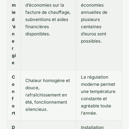
m
d’économies sur la
économies
ie
facture de chauffage,
annuelles de
d
subventions et aides
plusieurs
’é
financières
centaines
n
disponibles.
d’euros sont
e
possibles.
r
gi
e
C
La régulation
Chaleur homogène et
o
moderne permet
douce,
n
une température
rafraîchissement en
f
constante et
été, fonctionnement
o
agréable toute
silencieux.
rt
l’année.
D
Installation