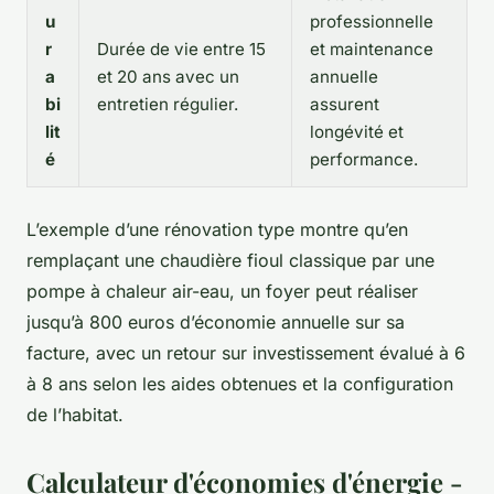
u
professionnelle
r
Durée de vie entre 15
et maintenance
a
et 20 ans avec un
annuelle
bi
entretien régulier.
assurent
lit
longévité et
é
performance.
L’exemple d’une rénovation type montre qu’en
remplaçant une chaudière fioul classique par une
pompe à chaleur air-eau, un foyer peut réaliser
jusqu’à 800 euros d’économie annuelle sur sa
facture, avec un retour sur investissement évalué à 6
à 8 ans selon les aides obtenues et la configuration
de l’habitat.
Calculateur d'économies d'énergie -