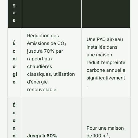
g
e
s
Réduction des
Une PAC air-eau
É
émissions de CO₂
installée dans
c
jusqu’à 70% par
une maison
ol
rapport aux
réduit l’empreinte
o
chaudières
carbone annuelle
gi
classiques, utilisation
significativement
e
d’énergie
.
renouvelable.
É
c
o
n
Pour une maison
o
Jusqu’à 60%
de 100 m²,